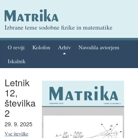
Izbrane teme sodobne fizike in matematike
O reviji
Kolofon
Arhiv
Navodila avtorjem
Iskalnik
Letnik
12,
številka
2
29. 9. 2025
Vse številke