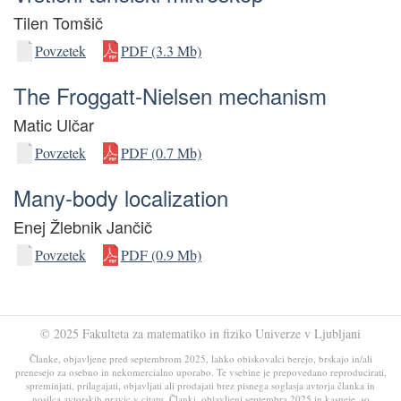
Tilen Tomšič
Povzetek
PDF (3.3 Mb)
The Froggatt-Nielsen mechanism
Matic Ulčar
Povzetek
PDF (0.7 Mb)
Many-body localization
Enej Žlebnik Jančič
Povzetek
PDF (0.9 Mb)
© 2025 Fakulteta za matematiko in fiziko Univerze v Ljubljani
Članke, objavljene pred septembrom 2025, lahko obiskovalci berejo, brskajo in/ali
prenesejo za osebno in nekomercialno uporabo. Te vsebine je prepovedano reproducirati,
spreminjati, prilagajati, objavljati ali prodajati brez pisnega soglasja avtorja članka in
nosilca avtorskih pravic v citatu. Članki, objavljeni septembra 2025 in kasneje, so