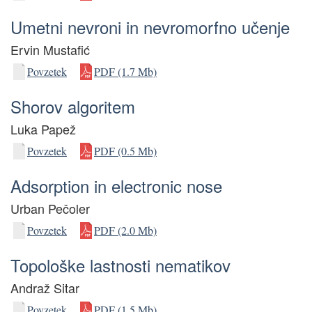
Umetni nevroni in nevromorfno učenje
Ervin Mustafić
Povzetek
PDF (1.7 Mb)
Shorov algoritem
Luka Papež
Povzetek
PDF (0.5 Mb)
Adsorption in electronic nose
Urban Pečoler
Povzetek
PDF (2.0 Mb)
Topološke lastnosti nematikov
Andraž Sitar
Povzetek
PDF (1.5 Mb)