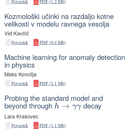
Povzetek
PDF (1.2 Mb)
Kozmološki učinki na razdaljo kotne
velikosti v modelu ravnega vesolja
Vid Kavčič
Povzetek
PDF (0.4 Mb)
Machine learning for anomaly detection
in physics
Maks Koncilja
Povzetek
PDF (2.1 Mb)
Probing the standard model and
h
→
γ
γ
beyond through
decay
Lara Krašovec
Povzetek
PDF (1.1 Mb)