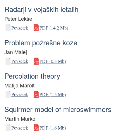
Radarji v vojaških letalih
Peter Lekše
Povzetek
PDF (14.2 Mb)
Problem požrešne koze
Jan Malej
Povzetek
PDF (0.3 Mb)
Percolation theory
Matija Marolt
Povzetek
PDF (1.5 Mb)
Squirmer model of microswimmers
Martin Murko
Povzetek
PDF (1.6 Mb)