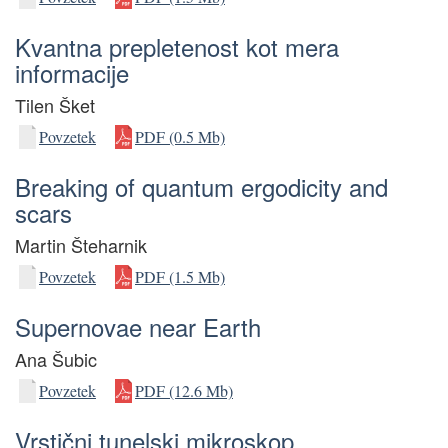
Kvantna prepletenost kot mera
informacije
Tilen Šket
Povzetek
PDF (0.5 Mb)
Breaking of quantum ergodicity and
scars
Martin Šteharnik
Povzetek
PDF (1.5 Mb)
Supernovae near Earth
Ana Šubic
Povzetek
PDF (12.6 Mb)
Vrstični tunelski mikroskop