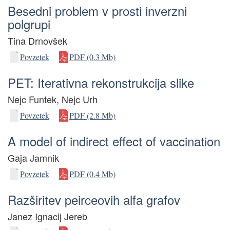
Besedni problem v prosti inverzni
polgrupi
Tina Drnovšek
Povzetek
PDF (0.3 Mb)
PET: Iterativna rekonstrukcija slike
Nejc Funtek, Nejc Urh
Povzetek
PDF (2.8 Mb)
A model of indirect effect of vaccination
Gaja Jamnik
Povzetek
PDF (0.4 Mb)
Razširitev peirceovih alfa grafov
Janez Ignacij Jereb