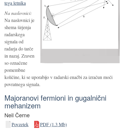
tega letnika
Na naslovnici:
Na naslovnici je
shema širjenja
radarskega
signala od
radarja do tarče
in nazaj. Zraven
so označene
pomembne
količine, ki se uporabijo v radarski enačbi za izračun moči
povratnega signala.
Majoranovi fermioni in gugalnični
mehanizem
Neil Černe
Povzetek
PDF (1.3 Mb)