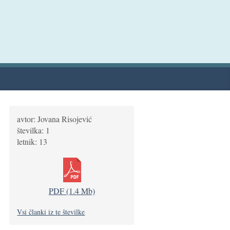
avtor: Jovana Risojević
številka: 1
letnik: 13
PDF (1.4 Mb)
Vsi članki iz te številke