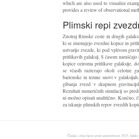
which are also used to visualize exampl
provides a review of observational method
Plimski repi zvezd
Znotraj Rimske ceste in drugih galaksij
ki se imenujejo zvezdne kopice in pritli
ustvarijo zvezde, ki pod vplivom gravit
pritlikavih galaksij. S časom naraščajo
kopice oziroma pritlikave galaksije, d
se včasih raztezajo okoli celotne ga
barionske in temne snovi v galaksijah
gibanja zvezd v skupnem gravitacijs
Rezultati numeričnih simulacij so predst
ni možno opisati analitično. Končno, č
za iskanje plimskih repov zvezdih kopi
Članke, objavljene pred septembrom 2025, lahko ob