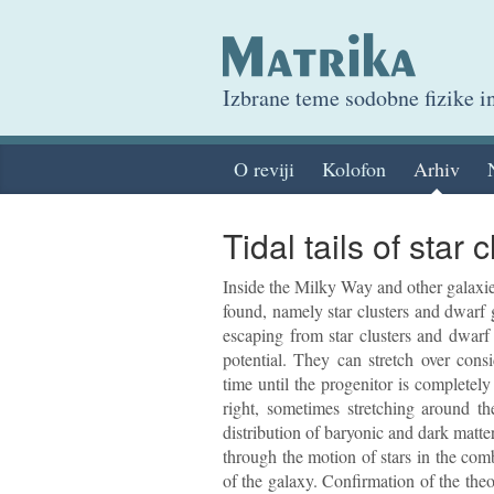
Izbrane teme sodobne fizike 
O reviji
Kolofon
Arhiv
Tidal tails of star 
Inside the Milky Way and other galaxie
found, namely star clusters and dwarf g
escaping from star clusters and dwarf g
potential. They can stretch over cons
time until the progenitor is completely
right, sometimes stretching around th
distribution of baryonic and dark matter 
through the motion of stars in the combi
of the galaxy. Confirmation of the theo