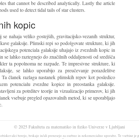
es that cannot be described analytically. Lastly the article
s used to detect tidal tails of star clusters.
nih kopic
 se nahaja veliko gostejših, gravitacijsko-vezanih struktur,
kave galaksije. Plimski repi so podolgovate strukture, ki jih
acijskega potenciala galaksije uhajajo iz zvezdnih kopic in
 in se lahko raztegnejo do značilnih oddaljenosti od središča
okler ta popolnoma ne razpade. Te impresivne strukture, ki
laksije, se lahko uporabijo za preučevanje porazdelitve
. Ta članek razlaga nastanek plimskih repov kot posledico
kem potencialu zvezdne kopice in preostanka galaksije.
avljeni za potrditev teorije in vizualizacijo primerov, ki jih
lanek vsebuje pregled opazovalnih metod, ki se uporabljajo
c.
© 2025 Fakulteta za matematiko in fiziko Univerze v Ljubljani
iskovalci berejo, brskajo in/ali prenesejo za osebno in nekomercialno uporabo. Te vsebine je pr