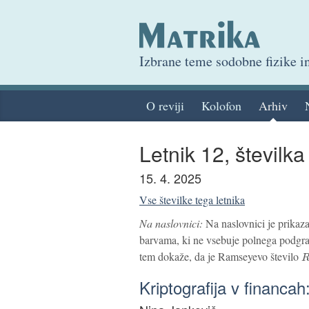
Izbrane teme sodobne fizike 
O reviji
Kolofon
Arhiv
Letnik 12, številka
15. 4. 2025
Vse številke tega letnika
Na naslovnici:
Na naslovnici je prikaz
barvama, ki ne vsebuje polnega podgrafa
R
tem dokaže, da je Ramseyevo število
Kriptografija v financa