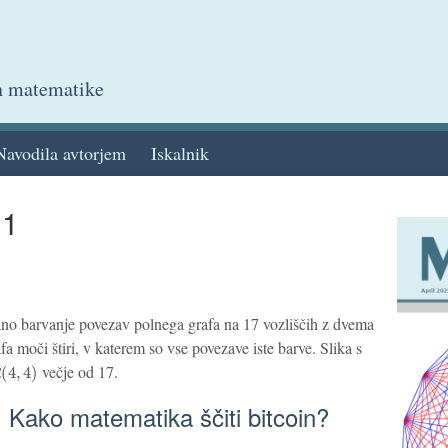
in matematike
Navodila avtorjem
Iskalnik
 1
ano barvanje povezav polnega grafa na 17 vozliščih z dvema
 moči štiri, v katerem so vse povezave iste barve. Slika s
(
4
,
4
)
večje od 17.
h: Kako matematika ščiti bitcoin?