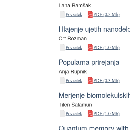
Lana Ramšak
Povzetek
PDF (0.3 Mb)
Hlajenje ujetih nanode
Črt Rozman
Povzetek
PDF (1.0 Mb)
Popularna prirejanja
Anja Rupnik
Povzetek
PDF (0.3 Mb)
Merjenje biomolekulskih
Tilen Šalamun
Povzetek
PDF (1.0 Mb)
Quantum memory with 