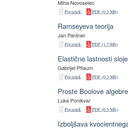
Miha Novoselec
Povzetek
PDF (0.3 Mb)
Ramseyeva teorija
Jan Pantner
Povzetek
PDF (1.7 Mb)
Elastične lastnosti sloj
Gabrijel Pflaum
Povzetek
PDF (0.3 Mb)
Proste Boolove algebre
Luka Ponikvar
Povzetek
PDF (0.3 Mb)
Izboljšava kvocientnega 