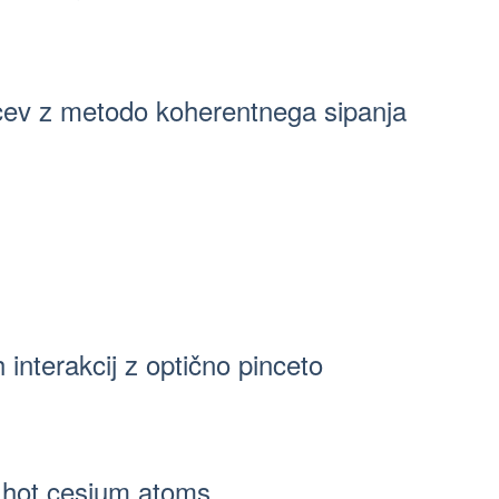
lcev z metodo koherentnega sipanja
 interakcij z optično pinceto
hot cesium atoms