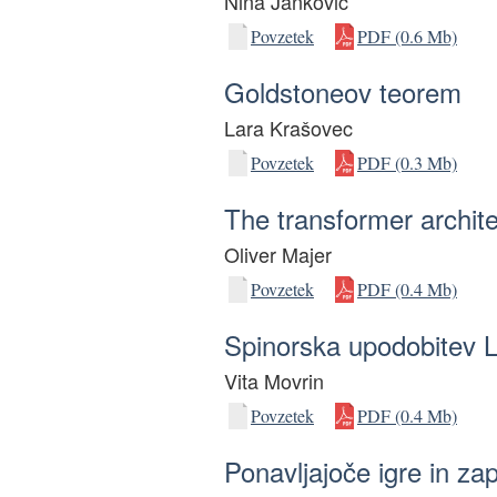
Nina Jankovič
Povzetek
PDF (0.6 Mb)
Goldstoneov teorem
Lara Krašovec
Povzetek
PDF (0.3 Mb)
The transformer archit
Oliver Majer
Povzetek
PDF (0.4 Mb)
Spinorska upodobitev 
Vita Movrin
Povzetek
PDF (0.4 Mb)
Ponavljajoče igre in za